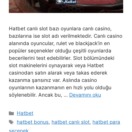
Hatbet canlı slot bazı oyunlara canlı casino,
bazılarına ise slot adı verilmektedir. Canlı casino
alanında oyuncular, rulet ve blackjack’in en
popüler seçenekler olduğu çeşitli oyunlarda
becerilerini test edebilirler. Slot bölümündeki
slot makinelerini oynayarak veya Hatbet
casinodan satın alarak veya takas ederek
kazanma şansınız var. Aslında casino
oyunlarının kazanmanın en hızlı yolu olduğu
söylenebilir. Ancak bu, …
Devamını oku
Kategoriler
Hatbet
Etiketler
hatbet bonus
,
hatbet canlı slot
,
hatbet para
seçenek