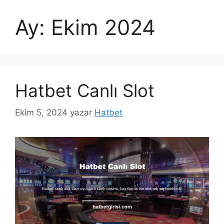
Ay:
Ekim 2024
Hatbet Canlı Slot
Ekim 5, 2024
yazar
Hatbet