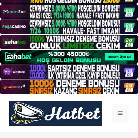
İçeriğe
atla
Menü