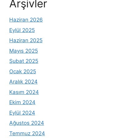
Arşivler
Haziran 2026
Eylül 2025
Haziran 2025
Mayıs 2025
Şubat 2025
Ocak 2025
Aralık 2024
Kasım 2024
Ekim 2024
Eylül 2024
Ağustos 2024
Temmuz 2024