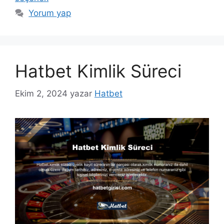
Yorum yap
Hatbet Kimlik Süreci
Ekim 2, 2024
yazar
Hatbet