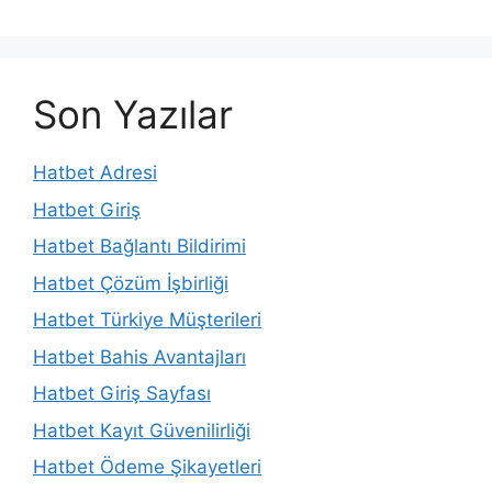
Son Yazılar
Hatbet Adresi
Hatbet Giriş
Hatbet Bağlantı Bildirimi
Hatbet Çözüm İşbirliği
Hatbet Türkiye Müşterileri
Hatbet Bahis Avantajları
Hatbet Giriş Sayfası
Hatbet Kayıt Güvenilirliği
Hatbet Ödeme Şikayetleri