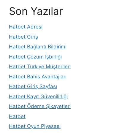
Son Yazılar
Hatbet Adresi
Hatbet Giriş
Hatbet Bağlantı Bildirimi
Hatbet Çözüm İşbirliği
Hatbet Türkiye Müşterileri
Hatbet Bahis Avantajları
Hatbet Giriş Sayfası
Hatbet Kayıt Güvenilirliği
Hatbet Ödeme Şikayetleri
Hatbet
Hatbet Oyun Piyasası