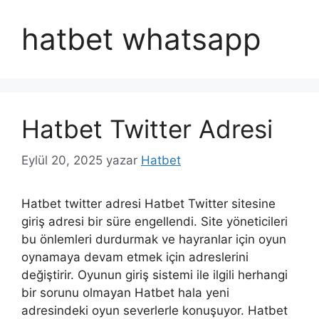
hatbet whatsapp
Hatbet Twitter Adresi
Eylül 20, 2025
yazar
Hatbet
Hatbet twitter adresi Hatbet Twitter sitesine
giriş adresi bir süre engellendi. Site yöneticileri
bu önlemleri durdurmak ve hayranlar için oyun
oynamaya devam etmek için adreslerini
değiştirir. Oyunun giriş sistemi ile ilgili herhangi
bir sorunu olmayan Hatbet hala yeni
adresindeki oyun severlerle konuşuyor. Hatbet