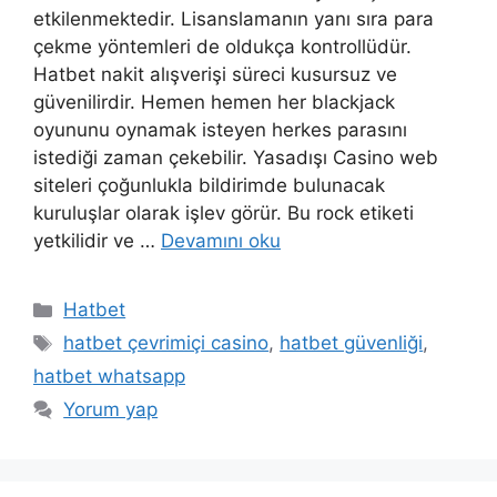
etkilenmektedir. Lisanslamanın yanı sıra para
çekme yöntemleri de oldukça kontrollüdür.
Hatbet nakit alışverişi süreci kusursuz ve
güvenilirdir. Hemen hemen her blackjack
oyununu oynamak isteyen herkes parasını
istediği zaman çekebilir. Yasadışı Casino web
siteleri çoğunlukla bildirimde bulunacak
kuruluşlar olarak işlev görür. Bu rock etiketi
yetkilidir ve …
Devamını oku
Kategoriler
Hatbet
Etiketler
hatbet çevrimiçi casino
,
hatbet güvenliği
,
hatbet whatsapp
Yorum yap