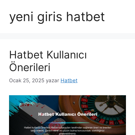
yeni giris hatbet
Hatbet Kullanıcı
Önerileri
Ocak 25, 2025
yazar
Hatbet