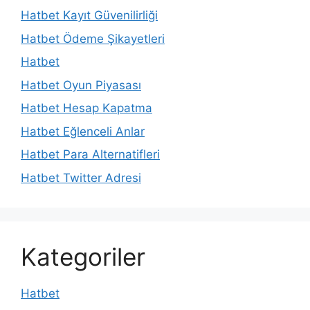
Hatbet Kayıt Güvenilirliği
Hatbet Ödeme Şikayetleri
Hatbet
Hatbet Oyun Piyasası
Hatbet Hesap Kapatma
Hatbet Eğlenceli Anlar
Hatbet Para Alternatifleri
Hatbet Twitter Adresi
Kategoriler
Hatbet