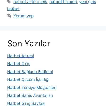
Etiketler
hatbet aktif bahis
,
hatbet hizmeti
,
yeni giris
hatbet
Yorum yap
Son Yazılar
Hatbet Adresi
Hatbet Giriş
Hatbet Bağlantı Bildirimi
Hatbet Çözüm İşbirliği
Hatbet Türkiye Müşterileri
Hatbet Bahis Avantajları
Hatbet Giriş Sayfası