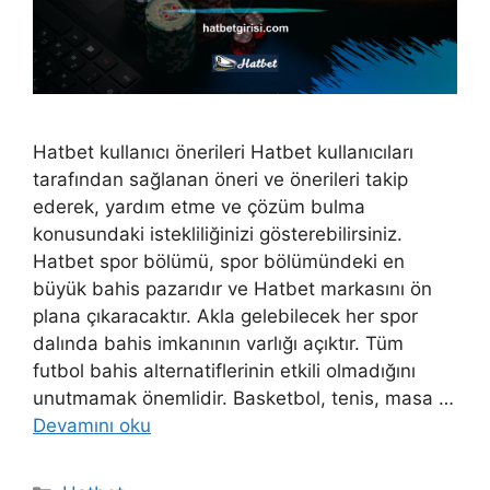
Hatbet kullanıcı önerileri Hatbet kullanıcıları
tarafından sağlanan öneri ve önerileri takip
ederek, yardım etme ve çözüm bulma
konusundaki istekliliğinizi gösterebilirsiniz.
Hatbet spor bölümü, spor bölümündeki en
büyük bahis pazarıdır ve Hatbet markasını ön
plana çıkaracaktır. Akla gelebilecek her spor
dalında bahis imkanının varlığı açıktır. Tüm
futbol bahis alternatiflerinin etkili olmadığını
unutmamak önemlidir. Basketbol, ​​tenis, masa …
Devamını oku
Kategoriler