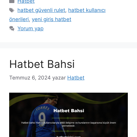
Hatbet
Etiketler
hatbet güvenli rulet
,
hatbet kullanıcı
önerileri
,
yeni giris hatbet
Yorum yap
Hatbet Bahsi
Temmuz 6, 2024
yazar
Hatbet