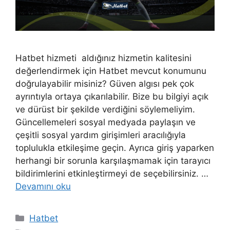
Hatbet hizmeti aldığınız hizmetin kalitesini
değerlendirmek için Hatbet mevcut konumunu
doğrulayabilir misiniz? Güven algısı pek çok
ayrıntıyla ortaya çıkarılabilir. Bize bu bilgiyi açık
ve dürüst bir şekilde verdiğini söylemeliyim.
Güncellemeleri sosyal medyada paylaşın ve
çeşitli sosyal yardım girişimleri aracılığıyla
toplulukla etkileşime geçin. Ayrıca giriş yaparken
herhangi bir sorunla karşılaşmamak için tarayıcı
bildirimlerini etkinleştirmeyi de seçebilirsiniz. …
Devamını oku
Kategoriler
Hatbet