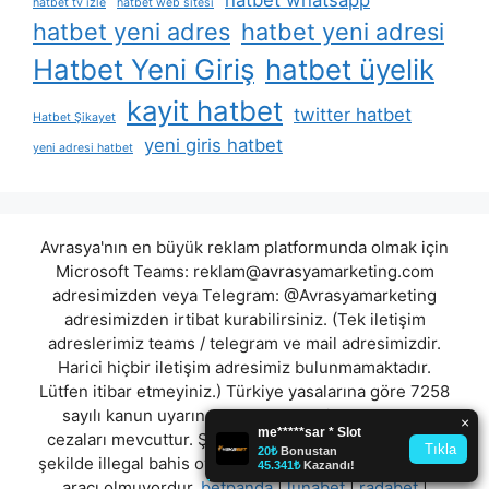
hatbet whatsapp
hatbet tv izle
hatbet web sitesi
hatbet yeni adres
hatbet yeni adresi
Hatbet Yeni Giriş
hatbet üyelik
kayit hatbet
twitter hatbet
Hatbet Şikayet
yeni giris hatbet
yeni adresi hatbet
Avrasya'nın en büyük reklam platformunda olmak için
Microsoft Teams:
reklam@avrasyamarketing.com
adresimizden veya Telegram: @Avrasyamarketing
adresimizden irtibat kurabilirsiniz. (Tek iletişim
adreslerimiz teams / telegram ve mail adresimizdir.
Harici hiçbir iletişim adresimiz bulunmamaktadır.
Lütfen itibar etmeyiniz.) Türkiye yasalarına göre 7258
sayılı kanun uyarınca yasa dışı bahis oynamanın
cezaları mevcuttur. Şu an bulunduğunuz site hiç bir
şekilde illegal bahis oyunları oynatmıyor ve oynamaya
aracı olmuyordur.
betpanda
|
lunabet
|
radabet
|