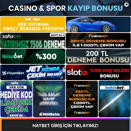
×
HATBET GİRİŞ İÇİN TIKLAYINIZ!