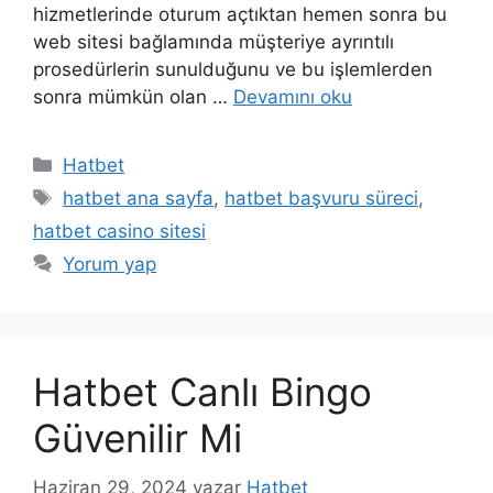
hizmetlerinde oturum açtıktan hemen sonra bu
web sitesi bağlamında müşteriye ayrıntılı
prosedürlerin sunulduğunu ve bu işlemlerden
sonra mümkün olan …
Devamını oku
Kategoriler
Hatbet
Etiketler
hatbet ana sayfa
,
hatbet başvuru süreci
,
hatbet casino sitesi
Yorum yap
Hatbet Canlı Bingo
Güvenilir Mi
Haziran 29, 2024
yazar
Hatbet