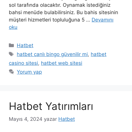
sol tarafında olacaktır. Oynamak istediğiniz
bahsi menüde bulabilirsiniz. Bu bahis sitesinin
müşteri hizmetleri topluluğuna 5 …
Devamını
oku
Kategoriler
Hatbet
Etiketler
hatbet canlı bingo güvenilir mi
,
hatbet
casino sitesi
,
hatbet web sitesi
Yorum yap
Hatbet Yatırımları
Mayıs 4, 2024
yazar
Hatbet