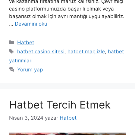
ve kazanma fırsatına maruz kalırsınız. Çevrimiçi
casino platformumuzda başarılı olmak veya
başarısız olmak için aynı mantığı uygulayabiliriz.
…
Devamını oku
Kategoriler
Hatbet
Etiketler
hatbet casino sitesi
,
hatbet maç izle
,
hatbet
yatırımları
Yorum yap
Hatbet Tercih Etmek
Nisan 3, 2024
yazar
Hatbet