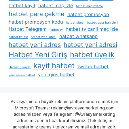
hatbet kayit
hatbet maç izle
hatbet maç izleme
hatbet para çekme
hatbet promosyon
hatbet promosyon kodu
hatbet sitesi
hatbet spor bahisleri
Hatbet Telegram
hatbet tv canli maç izle
hatbet tv
hatbet whatsapp
hatbet tv izle
hatbet web sitesi
hatbet yeni adres
hatbet yeni adresi
Hatbet Yeni Giriş
hatbet üyelik
kayit hatbet
twitter hatbet
Hatbet Şikayet
yeni giris hatbet
yeni adresi hatbet
Avrasya'nın en büyük reklam platformunda olmak için
Microsoft Teams:
reklam@avrasyamarketing.com
adresimizden veya Telegram: @Avrasyamarketing
adresimizden irtibat kurabilirsiniz. (Tek iletişim
adreslerimiz teams / telegram ve mail adresimizdir.