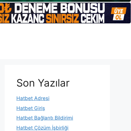
Son Yazılar
Hatbet Adresi
Hatbet Giriş
Hatbet Bağlantı Bildirimi
Hatbet Çözüm İşbirliği