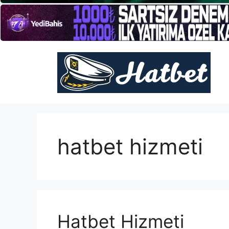
İçeriğe
atla
hatbet hizmeti
Hatbet Hizmeti