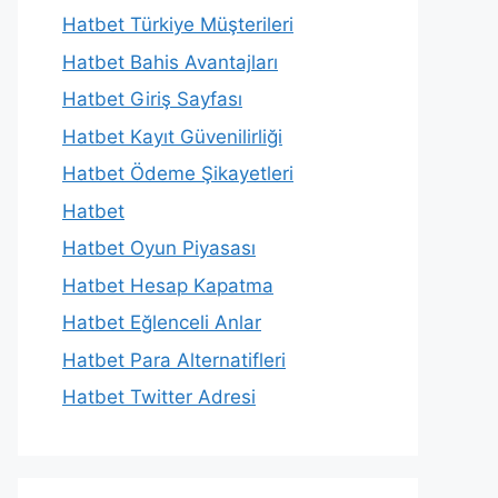
Hatbet Türkiye Müşterileri
Hatbet Bahis Avantajları
Hatbet Giriş Sayfası
Hatbet Kayıt Güvenilirliği
Hatbet Ödeme Şikayetleri
Hatbet
Hatbet Oyun Piyasası
Hatbet Hesap Kapatma
Hatbet Eğlenceli Anlar
Hatbet Para Alternatifleri
Hatbet Twitter Adresi