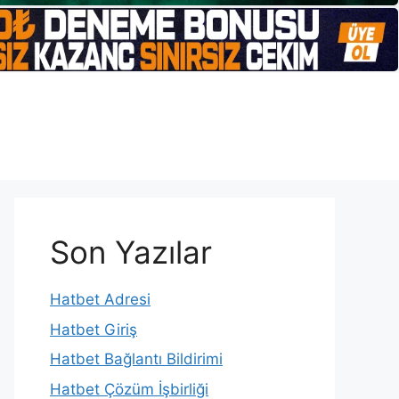
Son Yazılar
Hatbet Adresi
Hatbet Giriş
Hatbet Bağlantı Bildirimi
Hatbet Çözüm İşbirliği