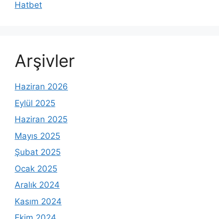
Hatbet
Arşivler
Haziran 2026
Eylül 2025
Haziran 2025
Mayıs 2025
Şubat 2025
Ocak 2025
Aralık 2024
Kasım 2024
Ekim 2024