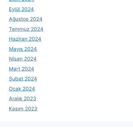
Eylül 2024
Ağustos 2024
Temmuz 2024
Haziran 2024
Mayıs 2024
Nisan 2024
Mart 2024
Şubat 2024
Ocak 2024
Aralık 2023
Kasım 2023