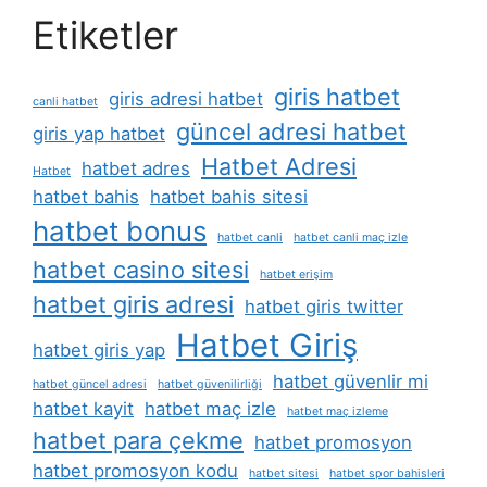
Etiketler
giris hatbet
giris adresi hatbet
canli hatbet
güncel adresi hatbet
giris yap hatbet
Hatbet Adresi
hatbet adres
Hatbet
hatbet bahis
hatbet bahis sitesi
hatbet bonus
hatbet canli
hatbet canli maç izle
hatbet casino sitesi
hatbet erişim
hatbet giris adresi
hatbet giris twitter
Hatbet Giriş
hatbet giris yap
hatbet güvenlir mi
hatbet güncel adresi
hatbet güvenilirliği
hatbet kayit
hatbet maç izle
hatbet maç izleme
hatbet para çekme
hatbet promosyon
hatbet promosyon kodu
hatbet sitesi
hatbet spor bahisleri