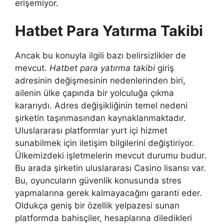
erişemiyor.
Hatbet Para Yatırma Takibi
Ancak bu konuyla ilgili bazı belirsizlikler de
mevcut.
Hatbet para yatırma takibi
giriş
adresinin değişmesinin nedenlerinden biri,
ailenin ülke çapında bir yolculuğa çıkma
kararıydı. Adres değişikliğinin temel nedeni
şirketin taşınmasından kaynaklanmaktadır.
Uluslararası platformlar yurt içi hizmet
sunabilmek için iletişim bilgilerini değiştiriyor.
Ülkemizdeki işletmelerin mevcut durumu budur.
Bu arada şirketin uluslararası Casino lisansı var.
Bu, oyuncuların güvenlik konusunda stres
yapmalarına gerek kalmayacağını garanti eder.
Oldukça geniş bir özellik yelpazesi sunan
platformda bahisçiler, hesaplarına diledikleri