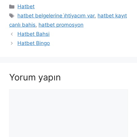
Kategoriler
Hatbet
Etiketler
hatbet belgelerine i̇htiyacım var
,
hatbet kayıt
canlı bahis
,
hatbet promosyon
Hatbet Bahsi
Hatbet Bingo
Yorum yapın
Yorum