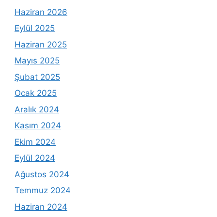
Haziran 2026
Eylül 2025
Haziran 2025
Mayıs 2025
Şubat 2025
Ocak 2025
Aralık 2024
Kasım 2024
Ekim 2024
Eylül 2024
Ağustos 2024
Temmuz 2024
Haziran 2024