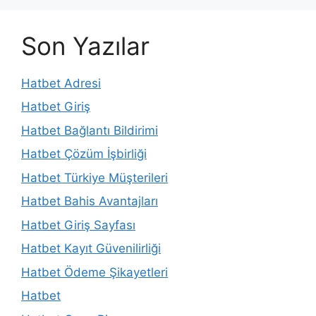
Son Yazılar
Hatbet Adresi
Hatbet Giriş
Hatbet Bağlantı Bildirimi
Hatbet Çözüm İşbirliği
Hatbet Türkiye Müşterileri
Hatbet Bahis Avantajları
Hatbet Giriş Sayfası
Hatbet Kayıt Güvenilirliği
Hatbet Ödeme Şikayetleri
Hatbet