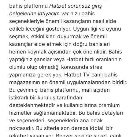
bahis platformu
Hatbet sorunsuz giriş
belgelerine ihtiyacım var
hızlı bahis
seçenekleriyle önemli kazançların nasıl elde
edilebileceğini gösteriyor. Uygun ligi ve oyunu
seçmek, etkinlikleri duyurmak ve önemli
kazançlar elde etmek için doğru bahisleri
hemen koymak açısından çok önemlidir. Bahis
yaptığınız şanslar veya Hatbet hızlı oranlarının
olumlu olup olmadığı konusunda stres
yapmanıza gerek yok. Hatbet TV canlı bahis
mağazasının en önemli uygulamalarından biridir.
Bu çevrimiçi bahis platformu, mali açıdan
istikrarlı bir kuruluş tarafından
desteklenmektedir ve kullanıcılarına premium
hizmetler sağlamamaktadır. Bu bahis detayları
ve seçenekleri, seçeneklerin ana odak
noktasıdır. Bu sitede son derece iddialı bir
rekabet yaşanıyor. Benzer şekilde şirket, canlı