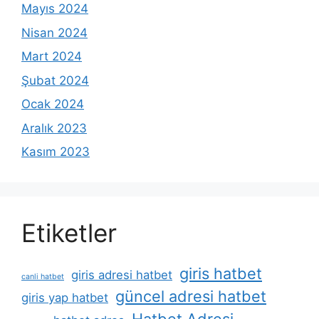
Mayıs 2024
Nisan 2024
Mart 2024
Şubat 2024
Ocak 2024
Aralık 2023
Kasım 2023
Etiketler
giris hatbet
giris adresi hatbet
canli hatbet
güncel adresi hatbet
giris yap hatbet