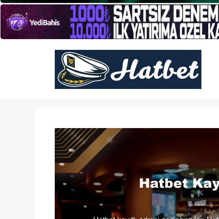
İçeriğe
atla