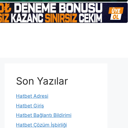
Son Yazılar
Hatbet Adresi
Hatbet Giriş
Hatbet Bağlantı Bildirimi
Hatbet Çözüm İşbirliği