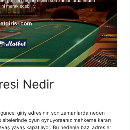
resi Nedir
et güncel giriş adresinin son zamanlarda neden
ino sitelerinde oyun oynuyorsanız mahkeme kararı
 yavaş yavaş kapatılıyor. Bu nedenle bazı adresler