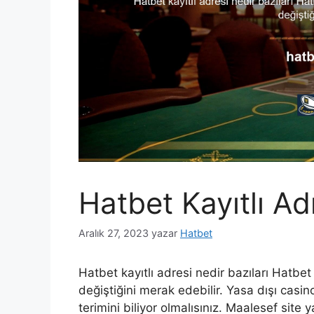
Hatbet Kayıtlı Ad
Aralık 27, 2023
yazar
Hatbet
Hatbet kayıtlı adresi nedir bazıları Hatb
değiştiğini merak edebilir. Yasa dışı cas
terimini biliyor olmalısınız. Maalesef site