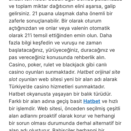
ve toplam miktar dağıtıcının elini aşarsa, galip
gelirsiniz. 21 puana ulaşmak daha önemli bir
zaferle sonuçlanabilir. Bir olarak oturum
açtığınızdan ve onlar veya valenin otomatik
olarak 21’i temsil ettiğinden emin olun. Daha
fazla bilgi keşfedin ve vuruşu ne zaman
başlatacağınız, yürüyeceğiniz, duracağınız ve
pas vereceğiniz konusunda rehberlik alın.
Casino, poker, rulet ve blackjack gibi canlı
casino oyunları sunmaktadır.
Hatbet orijinal site
slot oyunları
web sitesi yeni bir alan adı alarak
Türkiye’de casino hizmetleri sunmaktadır.
Hatbet okyanusta yaşayan bir balık türüdür.
Farklı bir alan adına geçiş basit
Hatbet
ve hızlı
bir işlemdir. Web sitesi, önceden seçilmiş çeşitli
alan adlarını proaktif olarak korur ve herhangi
bir sorun olması durumunda derhal alternatif bir
alan adı oluşturur. Bahisçiler herhangi bir