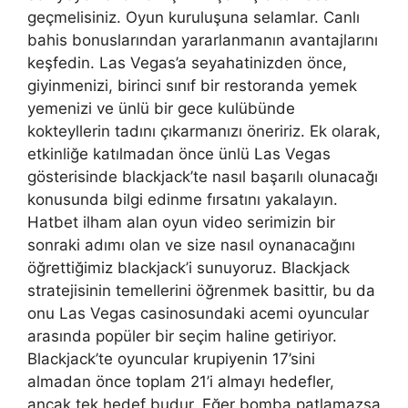
geçmelisiniz. Oyun kuruluşuna selamlar. Canlı
bahis bonuslarından yararlanmanın avantajlarını
keşfedin. Las Vegas’a seyahatinizden önce,
giyinmenizi, birinci sınıf bir restoranda yemek
yemenizi ve ünlü bir gece kulübünde
kokteyllerin tadını çıkarmanızı öneririz. Ek olarak,
etkinliğe katılmadan önce ünlü Las Vegas
gösterisinde blackjack’te nasıl başarılı olunacağı
konusunda bilgi edinme fırsatını yakalayın.
Hatbet ilham alan oyun video serimizin bir
sonraki adımı olan ve size nasıl oynanacağını
öğrettiğimiz blackjack’i sunuyoruz. Blackjack
stratejisinin temellerini öğrenmek basittir, bu da
onu Las Vegas casinosundaki acemi oyuncular
arasında popüler bir seçim haline getiriyor.
Blackjack’te oyuncular krupiyenin 17’sini
almadan önce toplam 21’i almayı hedefler,
ancak tek hedef budur. Eğer bomba patlamazsa