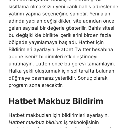
kısıtlama olmaksızın yeni canlı bahis adreslerine
yatırım yapma seçeneğine sahiptir. Yeni alan
adında yapılan değişiklikler, site adından önce
gelen sayısal bir değerle gösterilir. Bahis sitesi
bu değişiklikle birlikte içeriklerini birden fazla
bölgede yayınlamaya başladı. Hatbet için
Bildirimleri ayarlayın. Hatbet Twitter hesabına
abone iseniz bildirimleri etkinleştirmeyi
unutmayın. Lütfen önce bu görevi tamamlayın.
Halka şekli oluşturmak için sol tarafta bulunan
düğmeye basmanız yeterlidir. Sonuç olarak
program sona erecektir.
Hatbet Makbuz Bildirim
Hatbet makbuzları için bildirimleri ayarlayın.
Hatbet makbuz bildirim
iş teknolojisinin