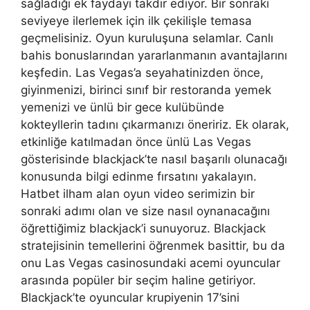
sağladığı ek faydayı takdir ediyor. Bir sonraki
seviyeye ilerlemek için ilk çekilişle temasa
geçmelisiniz. Oyun kuruluşuna selamlar. Canlı
bahis bonuslarından yararlanmanın avantajlarını
keşfedin. Las Vegas’a seyahatinizden önce,
giyinmenizi, birinci sınıf bir restoranda yemek
yemenizi ve ünlü bir gece kulübünde
kokteyllerin tadını çıkarmanızı öneririz. Ek olarak,
etkinliğe katılmadan önce ünlü Las Vegas
gösterisinde blackjack’te nasıl başarılı olunacağı
konusunda bilgi edinme fırsatını yakalayın.
Hatbet ilham alan oyun video serimizin bir
sonraki adımı olan ve size nasıl oynanacağını
öğrettiğimiz blackjack’i sunuyoruz. Blackjack
stratejisinin temellerini öğrenmek basittir, bu da
onu Las Vegas casinosundaki acemi oyuncular
arasında popüler bir seçim haline getiriyor.
Blackjack’te oyuncular krupiyenin 17’sini