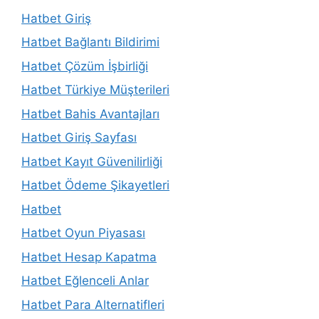
Hatbet Giriş
Hatbet Bağlantı Bildirimi
Hatbet Çözüm İşbirliği
Hatbet Türkiye Müşterileri
Hatbet Bahis Avantajları
Hatbet Giriş Sayfası
Hatbet Kayıt Güvenilirliği
Hatbet Ödeme Şikayetleri
Hatbet
Hatbet Oyun Piyasası
Hatbet Hesap Kapatma
Hatbet Eğlenceli Anlar
Hatbet Para Alternatifleri