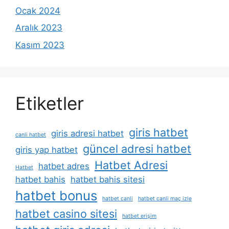
Ocak 2024
Aralık 2023
Kasım 2023
Etiketler
giris hatbet
giris adresi hatbet
canli hatbet
güncel adresi hatbet
giris yap hatbet
Hatbet Adresi
hatbet adres
Hatbet
hatbet bahis
hatbet bahis sitesi
hatbet bonus
hatbet canli
hatbet canli maç izle
hatbet casino sitesi
hatbet erişim