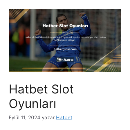
Hatbet Slot
Oyunları
Eylül 11, 2024
yazar
Hatbet