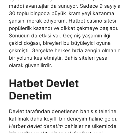
maddi avantajlar da sunuyor. Sadece 9 sayıyla
30 toplu bingoda büyük ikramiyeyi kazanma
şansını merak ediyorum. Hatbet casino sitesi
popülerlik kazandı ve dikkat çekmeye başladı.
Sonucun da etkisi var. Geçmiş yaşamın ilgi
çekici doğası, bireyleri bu büyüleyici oyuna
çekmişti. Gerçekte herkes hızla zengin olmanın
bir yolunu keşfetmiştir. Bahis siteleri yasal
olarak güvenilirdir.
Hatbet Devlet
Denetim
Devlet tarafından denetlenen bahis sitelerine
katılmak daha keyifli bir deneyim haline geldi.
Hatbet devlet denetim
bahislerine ülkemizde