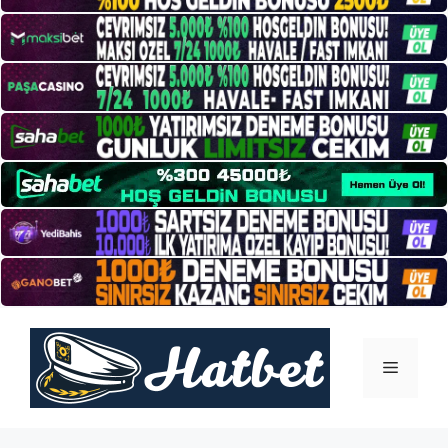
İçeriğe
atla
Menü