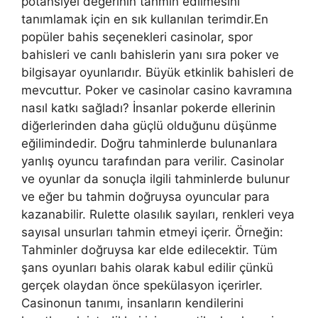
potansiyel değerinin tahmin edilmesini
tanımlamak için en sık kullanılan terimdir.En
popüler bahis seçenekleri casinolar, spor
bahisleri ve canlı bahislerin yanı sıra poker ve
bilgisayar oyunlarıdır. Büyük etkinlik bahisleri de
mevcuttur. Poker ve casinolar casino kavramına
nasıl katkı sağladı? İnsanlar pokerde ellerinin
diğerlerinden daha güçlü olduğunu düşünme
eğilimindedir. Doğru tahminlerde bulunanlara
yanlış oyuncu tarafından para verilir. Casinolar
ve oyunlar da sonuçla ilgili tahminlerde bulunur
ve eğer bu tahmin doğruysa oyuncular para
kazanabilir. Rulette olasılık sayıları, renkleri veya
sayısal unsurları tahmin etmeyi içerir. Örneğin:
Tahminler doğruysa kar elde edilecektir. Tüm
şans oyunları bahis olarak kabul edilir çünkü
gerçek olaydan önce spekülasyon içerirler.
Casinonun tanımı, insanların kendilerini