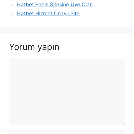
Hatbet Bahis Sitesine Üye Olan
Hatbet Hizmet Onaylı Site
Yorum yapın
Yorum
İsim