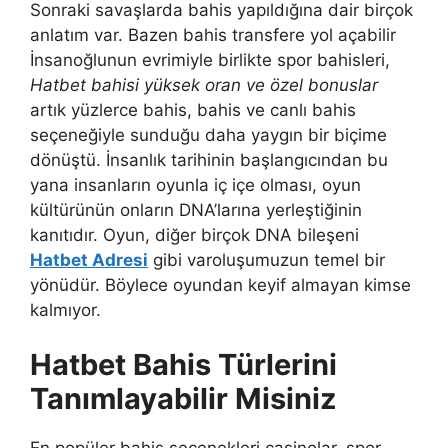
Sonraki savaşlarda bahis yapıldığına dair birçok
anlatım var. Bazen bahis transfere yol açabilir
İnsanoğlunun evrimiyle birlikte spor bahisleri,
Hatbet bahisi yüksek oran ve özel bonuslar
artık yüzlerce bahis, bahis ve canlı bahis
seçeneğiyle sunduğu daha yaygın bir biçime
dönüştü. İnsanlık tarihinin başlangıcından bu
yana insanların oyunla iç içe olması, oyun
kültürünün onların DNA’larına yerleştiğinin
kanıtıdır. Oyun, diğer birçok DNA bileşeni
Hatbet Adresi
gibi varoluşumuzun temel bir
yönüdür. Böylece oyundan keyif almayan kimse
kalmıyor.
Hatbet Bahis Türlerini
Tanımlayabilir Misiniz