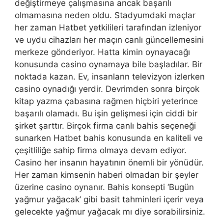
değiştirmeye çalışmasına ancak başarılı
olmamasına neden oldu. Stadyumdaki maçlar
her zaman Hatbet yetkilileri tarafından izleniyor
ve uydu cihazları her maçın canlı güncellemesini
merkeze gönderiyor. Hatta kimin oynayacağı
konusunda casino oynamaya bile başladılar. Bir
noktada kazan. Ev, insanların televizyon izlerken
casino oynadığı yerdir. Devrimden sonra birçok
kitap yazma çabasına rağmen hiçbiri yeterince
başarılı olamadı. Bu işin gelişmesi için ciddi bir
şirket şarttır. Birçok firma canlı bahis seçeneği
sunarken Hatbet bahis konusunda en kaliteli ve
çeşitliliğe sahip firma olmaya devam ediyor.
Casino her insanın hayatının önemli bir yönüdür.
Her zaman kimsenin haberi olmadan bir şeyler
üzerine casino oynanır. Bahis konsepti ‘Bugün
yağmur yağacak’ gibi basit tahminleri içerir veya
gelecekte yağmur yağacak mı diye sorabilirsiniz.