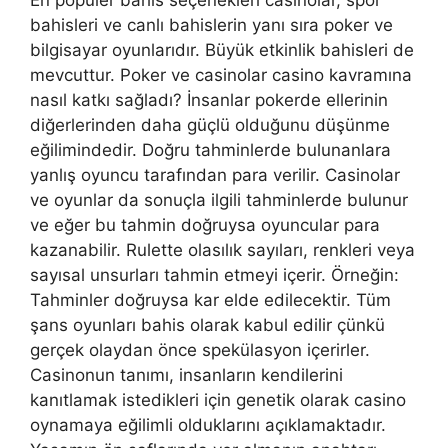
En popüler bahis seçenekleri casinolar, spor
bahisleri ve canlı bahislerin yanı sıra poker ve
bilgisayar oyunlarıdır. Büyük etkinlik bahisleri de
mevcuttur. Poker ve casinolar casino kavramına
nasıl katkı sağladı? İnsanlar pokerde ellerinin
diğerlerinden daha güçlü olduğunu düşünme
eğilimindedir. Doğru tahminlerde bulunanlara
yanlış oyuncu tarafından para verilir. Casinolar
ve oyunlar da sonuçla ilgili tahminlerde bulunur
ve eğer bu tahmin doğruysa oyuncular para
kazanabilir. Rulette olasılık sayıları, renkleri veya
sayısal unsurları tahmin etmeyi içerir. Örneğin:
Tahminler doğruysa kar elde edilecektir. Tüm
şans oyunları bahis olarak kabul edilir çünkü
gerçek olaydan önce spekülasyon içerirler.
Casinonun tanımı, insanların kendilerini
kanıtlamak istedikleri için genetik olarak casino
oynamaya eğilimli olduklarını açıklamaktadır.