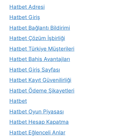
Hatbet Adresi
Hatbet Giriş
Hatbet Bağlantı Bildirimi
Hatbet Çözüm İşbirliği
Hatbet Türkiye Müşterileri
Hatbet Bahis Avantajları
Hatbet Giriş Sayfası
Hatbet Kayıt Güvenilirliği
Hatbet Ödeme Şikayetleri
Hatbet
Hatbet Oyun Piyasası
Hatbet Hesap Kapatma
Hatbet Eğlenceli Anlar