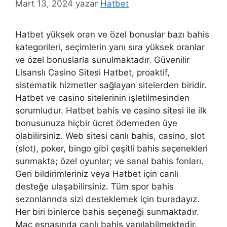
Mart 13, 2024
yazar
Hatbet
Hatbet yüksek oran ve özel bonuslar bazı bahis
kategorileri, seçimlerin yanı sıra yüksek oranlar
ve özel bonuslarla sunulmaktadır. Güvenilir
Lisanslı Casino Sitesi Hatbet, proaktif,
sistematik hizmetler sağlayan sitelerden biridir.
Hatbet ve casino sitelerinin işletilmesinden
sorumludur. Hatbet bahis ve casino sitesi ile ilk
bonusunuza hiçbir ücret ödemeden üye
olabilirsiniz. Web sitesi canlı bahis, casino, slot
(slot), poker, bingo gibi çeşitli bahis seçenekleri
sunmakta; özel oyunlar; ve sanal bahis fonları.
Geri bildirimleriniz veya Hatbet için canlı
desteğe ulaşabilirsiniz. Tüm spor bahis
sezonlarında sizi desteklemek için buradayız.
Her biri binlerce bahis seçeneği sunmaktadır.
Maç esnasında canlı bahis yapılabilmektedir.