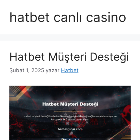
hatbet canlı casino
Hatbet Müşteri Desteği
Şubat 1, 2025
yazar
Hatbet