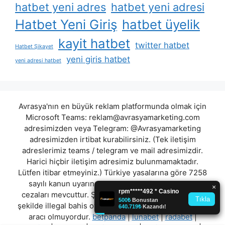
hatbet yeni adres
hatbet yeni adresi
Hatbet Yeni Giriş
hatbet üyelik
kayit hatbet
twitter hatbet
Hatbet Şikayet
yeni giris hatbet
yeni adresi hatbet
Avrasya'nın en büyük reklam platformunda olmak için
Microsoft Teams:
reklam@avrasyamarketing.com
adresimizden veya Telegram: @Avrasyamarketing
adresimizden irtibat kurabilirsiniz. (Tek iletişim
adreslerimiz teams / telegram ve mail adresimizdir.
Harici hiçbir iletişim adresimiz bulunmamaktadır.
Lütfen itibar etmeyiniz.) Türkiye yasalarına göre 7258
sayılı kanun uyarınca yasa dışı bahis oynamanın
cezaları mevcuttur. Şu an bulunduğunuz site hiç bir
şekilde illegal bahis oyunları oynatmıyor ve oynamaya
aracı olmuyordur.
betpanda
|
lunabet
|
radabet
|