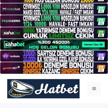
İçeriğe
atla
Menü