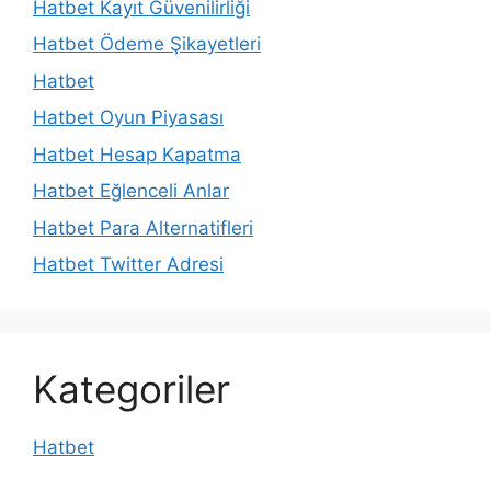
Hatbet Kayıt Güvenilirliği
Hatbet Ödeme Şikayetleri
Hatbet
Hatbet Oyun Piyasası
Hatbet Hesap Kapatma
Hatbet Eğlenceli Anlar
Hatbet Para Alternatifleri
Hatbet Twitter Adresi
Kategoriler
Hatbet