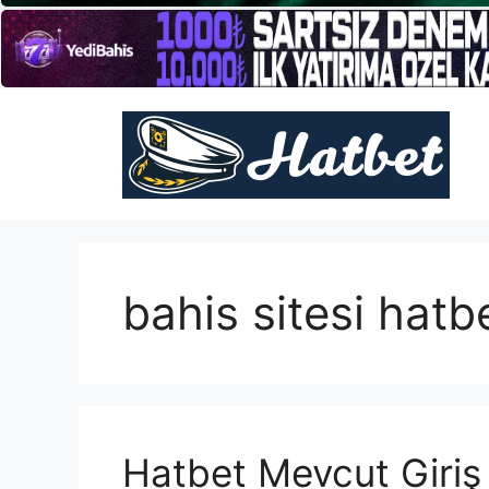
İçeriğe
atla
bahis sitesi hatb
Hatbet Mevcut Giri