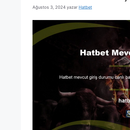
Ağustos 3, 2024
yazar
Hatbet