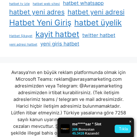
hatbet whatsapp
hatbet tv izle
hatbet web sitesi
hatbet yeni adres
hatbet yeni adresi
Hatbet Yeni Giriş
hatbet üyelik
kayit hatbet
twitter hatbet
Hatbet Şikayet
yeni giris hatbet
yeni adresi hatbet
Avrasya'nın en büyük reklam platformunda olmak için
Microsoft Teams:
reklam@avrasyamarketing.com
adresimizden veya Telegram: @Avrasyamarketing
adresimizden irtibat kurabilirsiniz. (Tek iletişim
adreslerimiz teams / telegram ve mail adresimizdir.
Harici hiçbir iletişim adresimiz bulunmamaktadır.
Lütfen itibar etmeyiniz.) Türkiye yasalarına göre 7258
sayılı kanun uyarınca yasa dışı bahis oynamanın
cezaları mevcuttur. Şu an bulunduğunuz site hiç bir
şekilde illegal bahis oyunları oynatmıyor ve oynamaya