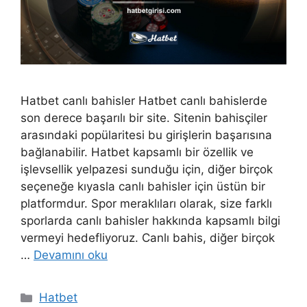
Hatbet canlı bahisler Hatbet canlı bahislerde
son derece başarılı bir site. Sitenin bahisçiler
arasındaki popülaritesi bu girişlerin başarısına
bağlanabilir. Hatbet kapsamlı bir özellik ve
işlevsellik yelpazesi sunduğu için, diğer birçok
seçeneğe kıyasla canlı bahisler için üstün bir
platformdur. Spor meraklıları olarak, size farklı
sporlarda canlı bahisler hakkında kapsamlı bilgi
vermeyi hedefliyoruz. Canlı bahis, diğer birçok
…
Devamını oku
Kategoriler
Hatbet