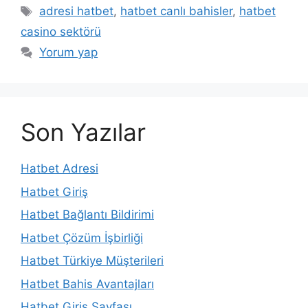
Etiketler
adresi hatbet
,
hatbet canlı bahisler
,
hatbet
casino sektörü
Yorum yap
Son Yazılar
Hatbet Adresi
Hatbet Giriş
Hatbet Bağlantı Bildirimi
Hatbet Çözüm İşbirliği
Hatbet Türkiye Müşterileri
Hatbet Bahis Avantajları
Hatbet Giriş Sayfası