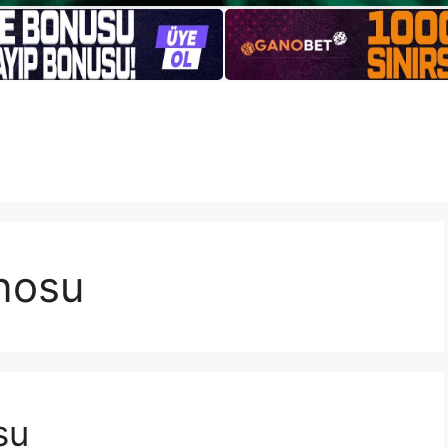
inosu
su