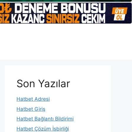
Son Yazılar
Hatbet Adresi
Hatbet Giriş
Hatbet Bağlantı Bildirimi
Hatbet Çözüm İşbirliği