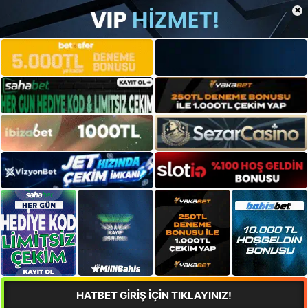
×
HATBET GİRİŞ İÇİN TIKLAYINIZ!