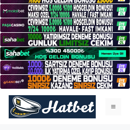
İçeriğe
atla
Menü