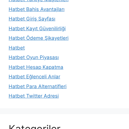
Hatbet Bahis Avantajları
Hatbet Giriş Sayfası
Hatbet Kayıt Güvenilirliği
Hatbet Ödeme Şikayetleri
Hatbet
Hatbet Oyun Piyasası
Hatbet Hesap Kapatma
Hatbet Eğlenceli Anlar
Hatbet Para Alternatifleri
Hatbet Twitter Adresi
Kategoriler