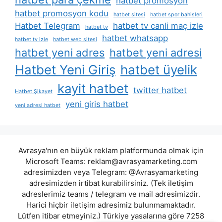
hatbet promosyon
hatbet promosyon kodu
hatbet sitesi
hatbet spor bahisleri
Hatbet Telegram
hatbet tv canli maç izle
hatbet tv
hatbet whatsapp
hatbet tv izle
hatbet web sitesi
hatbet yeni adres
hatbet yeni adresi
Hatbet Yeni Giriş
hatbet üyelik
kayit hatbet
twitter hatbet
Hatbet Şikayet
yeni giris hatbet
yeni adresi hatbet
Avrasya'nın en büyük reklam platformunda olmak için
Microsoft Teams:
reklam@avrasyamarketing.com
adresimizden veya Telegram: @Avrasyamarketing
adresimizden irtibat kurabilirsiniz. (Tek iletişim
adreslerimiz teams / telegram ve mail adresimizdir.
Harici hiçbir iletişim adresimiz bulunmamaktadır.
Lütfen itibar etmeyiniz.) Türkiye yasalarına göre 7258