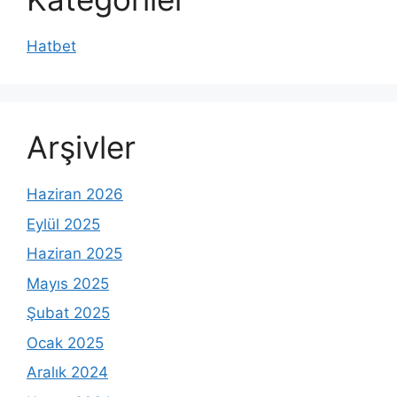
Hatbet
Arşivler
Haziran 2026
Eylül 2025
Haziran 2025
Mayıs 2025
Şubat 2025
Ocak 2025
Aralık 2024