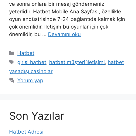
ve sonra onlara bir mesaj göndermeniz
yeterlidir. Hatbet Mobile Ana Sayfası, özellikle
oyun endüstrisinde 7-24 bağlantıda kalmak için
çok önemlidir. İletişim bu oyunlar için çok
önemlidir, bu …
Devamını oku
Kategoriler
Hatbet
Etiketler
girisi hatbet
,
hatbet müşteri i̇letişimi
,
hatbet
yasadışı casinolar
Yorum yap
Son Yazılar
Hatbet Adresi