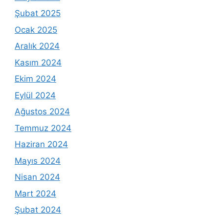
Şubat 2025
Ocak 2025
Aralık 2024
Kasım 2024
Ekim 2024
Eylül 2024
Ağustos 2024
Temmuz 2024
Haziran 2024
Mayıs 2024
Nisan 2024
Mart 2024
Şubat 2024