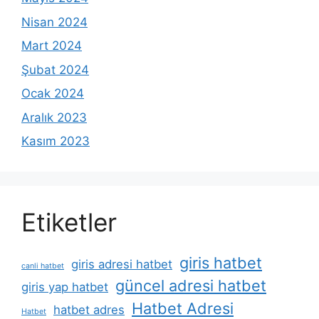
Nisan 2024
Mart 2024
Şubat 2024
Ocak 2024
Aralık 2023
Kasım 2023
Etiketler
giris hatbet
giris adresi hatbet
canli hatbet
güncel adresi hatbet
giris yap hatbet
Hatbet Adresi
hatbet adres
Hatbet