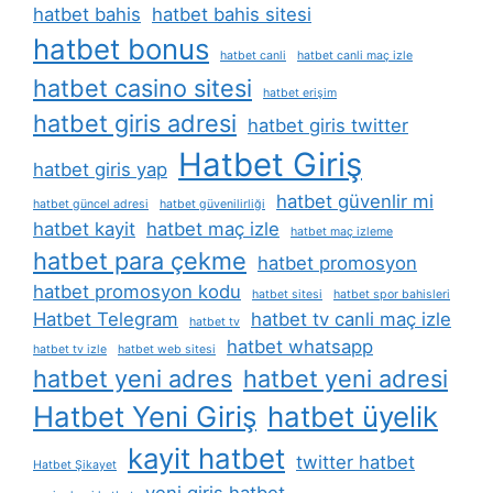
hatbet bahis
hatbet bahis sitesi
hatbet bonus
hatbet canli
hatbet canli maç izle
hatbet casino sitesi
hatbet erişim
hatbet giris adresi
hatbet giris twitter
Hatbet Giriş
hatbet giris yap
hatbet güvenlir mi
hatbet güncel adresi
hatbet güvenilirliği
hatbet kayit
hatbet maç izle
hatbet maç izleme
hatbet para çekme
hatbet promosyon
hatbet promosyon kodu
hatbet sitesi
hatbet spor bahisleri
Hatbet Telegram
hatbet tv canli maç izle
hatbet tv
hatbet whatsapp
hatbet tv izle
hatbet web sitesi
hatbet yeni adres
hatbet yeni adresi
Hatbet Yeni Giriş
hatbet üyelik
kayit hatbet
twitter hatbet
Hatbet Şikayet