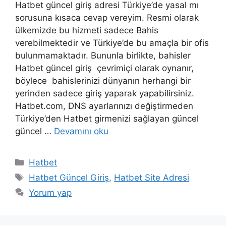
Hatbet güncel giriş adresi Türkiye’de yasal mı
sorusuna kısaca cevap vereyim. Resmi olarak
ülkemizde bu hizmeti sadece Bahis
verebilmektedir ve Türkiye’de bu amaçla bir ofis
bulunmamaktadır. Bununla birlikte, bahisler
Hatbet güncel giriş çevrimiçi olarak oynanır,
böylece bahislerinizi dünyanın herhangi bir
yerinden sadece giriş yaparak yapabilirsiniz.
Hatbet.com, DNS ayarlarınızı değiştirmeden
Türkiye’den Hatbet girmenizi sağlayan güncel
güncel …
Devamını oku
Kategoriler
Hatbet
Etiketler
Hatbet Güncel Giriş
,
Hatbet Site Adresi
Yorum yap