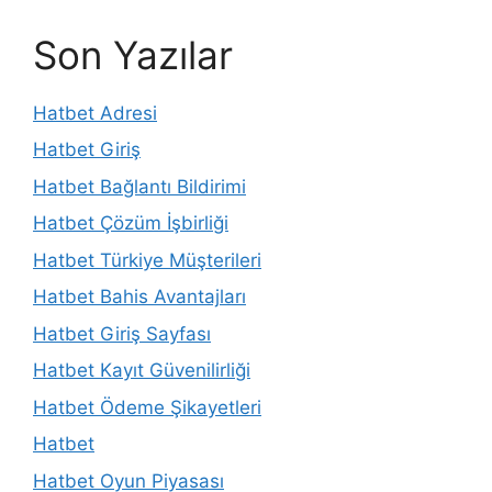
Son Yazılar
Hatbet Adresi
Hatbet Giriş
Hatbet Bağlantı Bildirimi
Hatbet Çözüm İşbirliği
Hatbet Türkiye Müşterileri
Hatbet Bahis Avantajları
Hatbet Giriş Sayfası
Hatbet Kayıt Güvenilirliği
Hatbet Ödeme Şikayetleri
Hatbet
Hatbet Oyun Piyasası