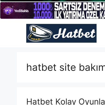
İçeriğe
atla
hatbet site bakım
Hatbet Kolay Oyunla