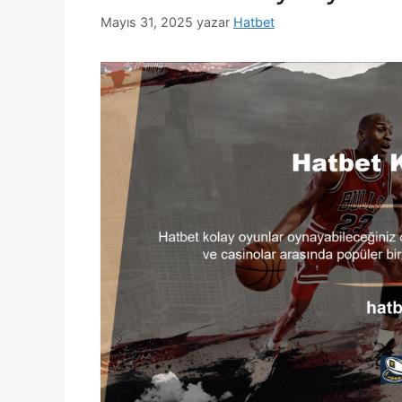
Mayıs 31, 2025
yazar
Hatbet