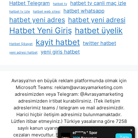
Hatbet Telegram
hatbet tv canli maç izle
hatbet tv
hatbet whatsapp
hatbet tv izle
hatbet web sitesi
hatbet yeni adres
hatbet yeni adresi
Hatbet Yeni Giriş
hatbet üyelik
kayit hatbet
twitter hatbet
Hatbet Şikayet
yeni giris hatbet
yeni adresi hatbet
Avrasya'nın en büyük reklam platformunda olmak için
Microsoft Teams:
reklam@avrasyamarketing.com
adresimizden veya Telegram: @Avrasyamarketing
adresimizden irtibat kurabilirsiniz. (Tek iletişim
adreslerimiz teams / telegram ve mail adresimizdir.
Harici hiçbir iletişim adresimiz bulunmamaktadır.
Lütfen itibar etmeyiniz.) Türkiye yasalarına göre 7258
sayılı kanun uyarınca yasa dışı bahis oynamanın
cezaları mevcuttur. Şu an bulunduğunuz site hiç bir