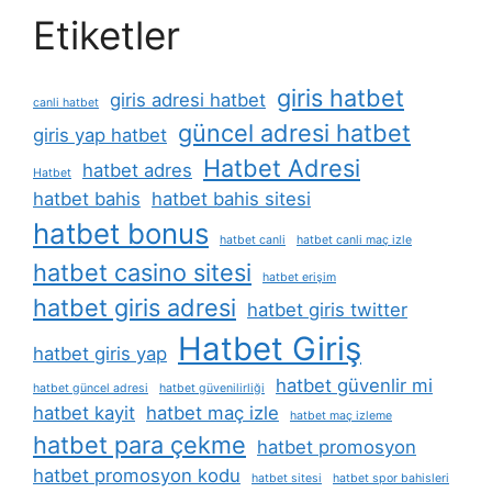
Etiketler
giris hatbet
giris adresi hatbet
canli hatbet
güncel adresi hatbet
giris yap hatbet
Hatbet Adresi
hatbet adres
Hatbet
hatbet bahis
hatbet bahis sitesi
hatbet bonus
hatbet canli
hatbet canli maç izle
hatbet casino sitesi
hatbet erişim
hatbet giris adresi
hatbet giris twitter
Hatbet Giriş
hatbet giris yap
hatbet güvenlir mi
hatbet güncel adresi
hatbet güvenilirliği
hatbet kayit
hatbet maç izle
hatbet maç izleme
hatbet para çekme
hatbet promosyon
hatbet promosyon kodu
hatbet sitesi
hatbet spor bahisleri