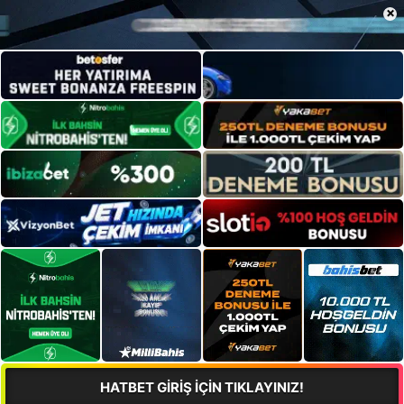
×
HATBET GİRİŞ İÇİN TIKLAYINIZ!