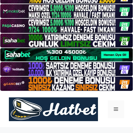
İçeriğe
atla
Menü