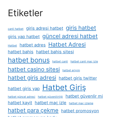
Etiketler
giris hatbet
giris adresi hatbet
canli hatbet
güncel adresi hatbet
giris yap hatbet
Hatbet Adresi
hatbet adres
Hatbet
hatbet bahis
hatbet bahis sitesi
hatbet bonus
hatbet canli
hatbet canli maç izle
hatbet casino sitesi
hatbet erişim
hatbet giris adresi
hatbet giris twitter
Hatbet Giriş
hatbet giris yap
hatbet güvenlir mi
hatbet güncel adresi
hatbet güvenilirliği
hatbet kayit
hatbet maç izle
hatbet maç izleme
hatbet para çekme
hatbet promosyon