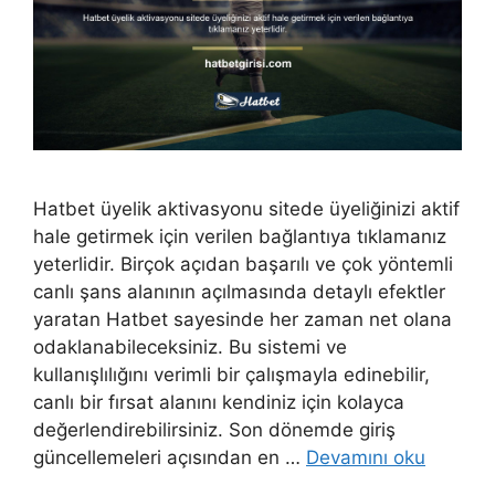
Hatbet üyelik aktivasyonu sitede üyeliğinizi aktif
hale getirmek için verilen bağlantıya tıklamanız
yeterlidir. Birçok açıdan başarılı ve çok yöntemli
canlı şans alanının açılmasında detaylı efektler
yaratan Hatbet sayesinde her zaman net olana
odaklanabileceksiniz. Bu sistemi ve
kullanışlılığını verimli bir çalışmayla edinebilir,
canlı bir fırsat alanını kendiniz için kolayca
değerlendirebilirsiniz. Son dönemde giriş
güncellemeleri açısından en …
Devamını oku