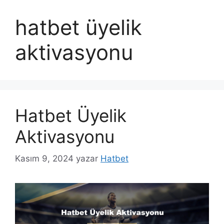
hatbet üyelik
aktivasyonu
Hatbet Üyelik
Aktivasyonu
Kasım 9, 2024
yazar
Hatbet