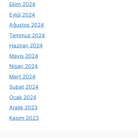
Ekim 2024
Eylül 2024
Ağustos 2024
Temmuz 2024
Haziran 2024
Mayıs 2024
Nisan 2024
Mart 2024
Şubat 2024
Ocak 2024
Aralık 2023
Kasım 2023