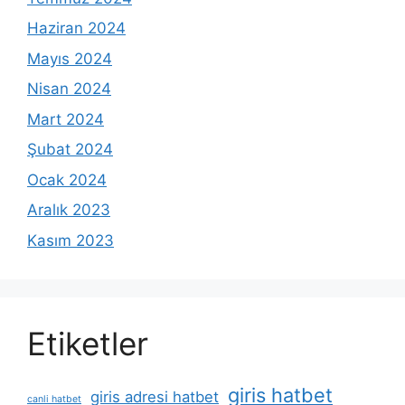
Haziran 2024
Mayıs 2024
Nisan 2024
Mart 2024
Şubat 2024
Ocak 2024
Aralık 2023
Kasım 2023
Etiketler
giris hatbet
giris adresi hatbet
canli hatbet