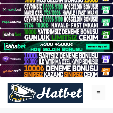
İçeriğe
atla
Menü