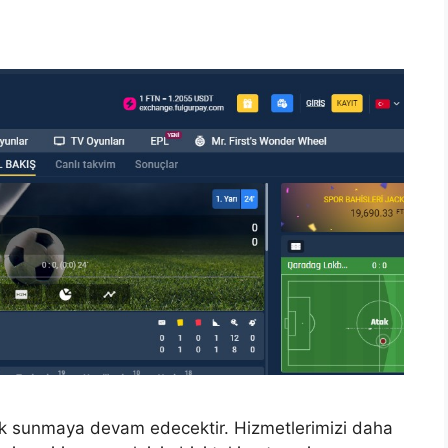
rik sunmaya devam edecektir. Hizmetlerimizi daha