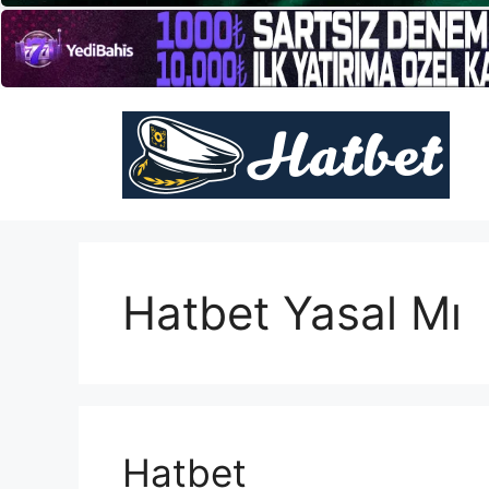
İçeriğe
atla
Hatbet Yasal Mı
Hatbet