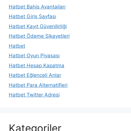
Hatbet Bahis Avantajları
Hatbet Giriş Sayfası
Hatbet Kayıt Güvenilirliği
Hatbet Ödeme Şikayetleri
Hatbet
Hatbet Oyun Piyasası
Hatbet Hesap Kapatma
Hatbet Eğlenceli Anlar
Hatbet Para Alternatifleri
Hatbet Twitter Adresi
Kategoriler