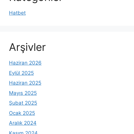
Hatbet
Arşivler
Haziran 2026
Eylül 2025
Haziran 2025
Mayıs 2025
Şubat 2025
Ocak 2025
Aralık 2024
Kasım 2024