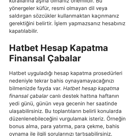
kurallarına aşina olmanız önemlidir. Bu
yönergeler küfür, resmi olmayan dil veya
saldırgan sözcükler kullanmaktan kaçınmanız
gerektiğini belirtir. İşlem yapmazsanız hesabınız
kapatılabilir.
Hatbet Hesap Kapatma
Finansal Çabalar
Hatbet uyguladığı hesap kapatma prosedürleri
nedeniyle tekrar bahis oynayamayacağınızı
bilmenizde fayda var.
Hatbet hesap kapatma
finansal çabalar
canlı destek hattına haftanın
yedi günü, günün veya gecenin her saatinde
ulaşabilirsiniz. Bu toplantıların belirli konularda
düzenlenebileceğini vurgulamak isteriz. Örneğin
bonus alma, para yatırma, para çekme, bahis
oynama ile ilgili sorularınızı tartışabilirsiniz.