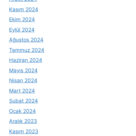
Kasım 2024
Ekim 2024
Eylül 2024
Ağustos 2024
Temmuz 2024
Haziran 2024
Mayıs 2024
Nisan 2024
Mart 2024
Şubat 2024
Ocak 2024
Aralık 2023
Kasım 2023