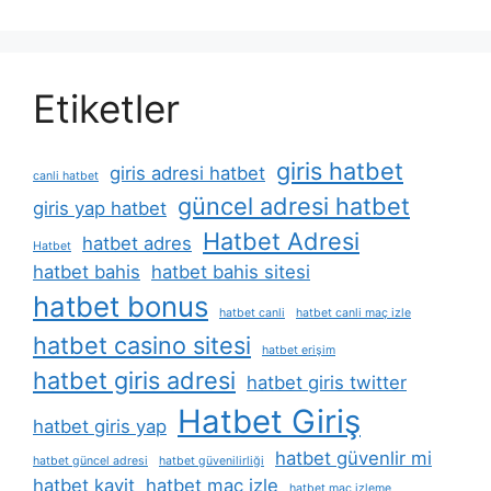
Etiketler
giris hatbet
giris adresi hatbet
canli hatbet
güncel adresi hatbet
giris yap hatbet
Hatbet Adresi
hatbet adres
Hatbet
hatbet bahis
hatbet bahis sitesi
hatbet bonus
hatbet canli
hatbet canli maç izle
hatbet casino sitesi
hatbet erişim
hatbet giris adresi
hatbet giris twitter
Hatbet Giriş
hatbet giris yap
hatbet güvenlir mi
hatbet güncel adresi
hatbet güvenilirliği
hatbet kayit
hatbet maç izle
hatbet maç izleme