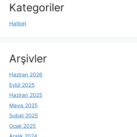
Kategoriler
Hatbet
Arşivler
Haziran 2026
Eylül 2025
Haziran 2025
Mayıs 2025
Şubat 2025
Ocak 2025
Aralık 2024