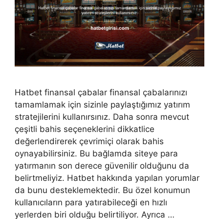
Hatbet finansal çabalar finansal çabalarınızı
tamamlamak için sizinle paylaştığımız yatırım
stratejilerini kullanırsınız. Daha sonra mevcut
çeşitli bahis seçeneklerini dikkatlice
değerlendirerek çevrimiçi olarak bahis
oynayabilirsiniz. Bu bağlamda siteye para
yatırmanın son derece güvenilir olduğunu da
belirtmeliyiz. Hatbet hakkında yapılan yorumlar
da bunu desteklemektedir. Bu özel konumun
kullanıcıların para yatırabileceği en hızlı
yerlerden biri olduğu belirtiliyor. Ayrıca …