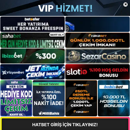
×
HATBET GİRİŞ İÇİN TIKLAYINIZ!