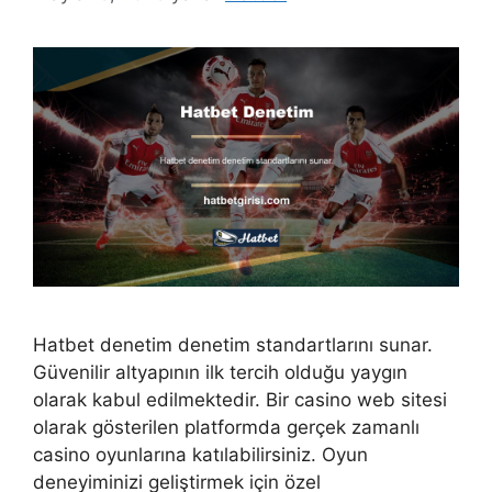
Hatbet denetim denetim standartlarını sunar.
Güvenilir altyapının ilk tercih olduğu yaygın
olarak kabul edilmektedir. Bir casino web sitesi
olarak gösterilen platformda gerçek zamanlı
casino oyunlarına katılabilirsiniz. Oyun
deneyiminizi geliştirmek için özel