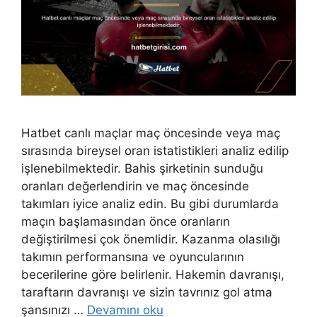
Hatbet canlı maçlar maç öncesinde veya maç
sırasında bireysel oran istatistikleri analiz edilip
işlenebilmektedir. Bahis şirketinin sunduğu
oranları değerlendirin ve maç öncesinde
takımları iyice analiz edin. Bu gibi durumlarda
maçın başlamasından önce oranların
değiştirilmesi çok önemlidir. Kazanma olasılığı
takımın performansına ve oyuncularının
becerilerine göre belirlenir. Hakemin davranışı,
taraftarın davranışı ve sizin tavrınız gol atma
şansınızı …
Devamını oku