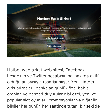
Hatbet web şirket web sitesi, Facebook
hesabının ve Twitter hesabının halihazırda aktif
olduğu anlayışıyla tasarlanmıştır. Yeni Hatbet
giriş adresleri, bankalar, günlük özel bahis
oranları ve benzeri duyurular gibi özel, yeni ve
popüler slot oyunları, promosyonlar ve diğer ilgili
bilgiler her günün her saatinde tutarlı bir şekilde