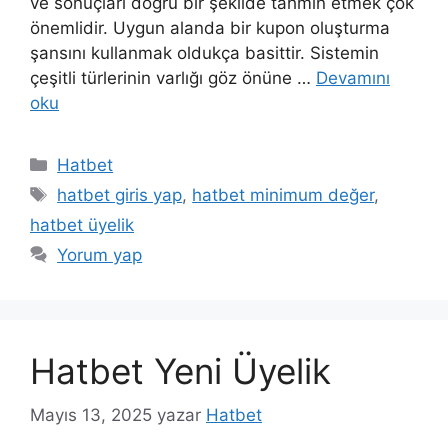
ve sonuçları doğru bir şekilde tahmin etmek çok
önemlidir. Uygun alanda bir kupon oluşturma
şansını kullanmak oldukça basittir. Sistemin
çeşitli türlerinin varlığı göz önüne …
Devamını
oku
Kategoriler
Hatbet
Etiketler
hatbet giris yap
,
hatbet minimum değer
,
hatbet üyelik
Yorum yap
Hatbet Yeni Üyelik
Mayıs 13, 2025
yazar
Hatbet