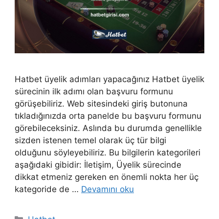
Hatbet üyelik adımları yapacağınız Hatbet üyelik
sürecinin ilk adımı olan başvuru formunu
görüşebiliriz. Web sitesindeki giriş butonuna
tıkladığınızda orta panelde bu başvuru formunu
görebileceksiniz. Aslında bu durumda genellikle
sizden istenen temel olarak üç tür bilgi
olduğunu söyleyebiliriz. Bu bilgilerin kategorileri
aşağıdaki gibidir: İletişim, Üyelik sürecinde
dikkat etmeniz gereken en önemli nokta her üç
kategoride de …
Devamını oku
Kategoriler