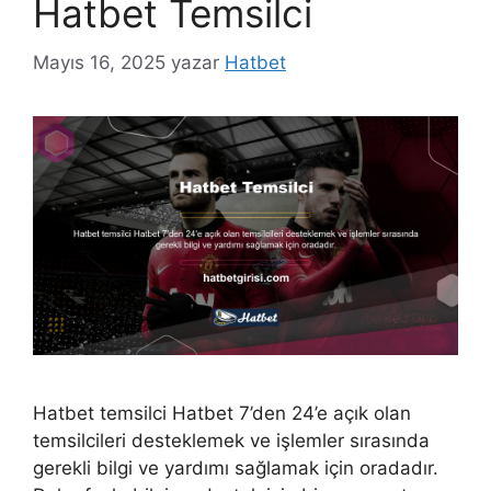
Hatbet Temsilci
Mayıs 16, 2025
yazar
Hatbet
Hatbet temsilci Hatbet 7’den 24’e açık olan
temsilcileri desteklemek ve işlemler sırasında
gerekli bilgi ve yardımı sağlamak için oradadır.